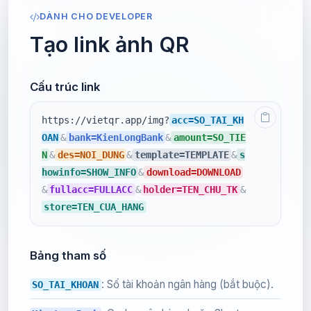
DÀNH CHO DEVELOPER
Tạo link ảnh QR
Cấu trúc link
https://vietqr.app/img?
acc=SO_TAI_KH
OAN
&
bank=KienLongBank
&
amount=SO_TIE
N
&
des=NOI_DUNG
&
template=TEMPLATE
&
s
howinfo=SHOW_INFO
&
download=DOWNLOAD
&
fullacc=FULLACC
&
holder=TEN_CHU_TK
&
store=TEN_CUA_HANG
Bảng tham số
: Số tài khoản ngân hàng (bắt buộc).
SO_TAI_KHOAN