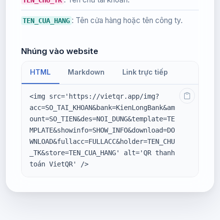
: Tên cửa hàng hoặc tên công ty.
TEN_CUA_HANG
Nhúng vào website
HTML
Markdown
Link trực tiếp
<img src='https://vietqr.app/img?
acc=SO_TAI_KHOAN&bank=KienLongBank&am
ount=SO_TIEN&des=NOI_DUNG&template=TE
MPLATE&showinfo=SHOW_INFO&download=DO
WNLOAD&fullacc=FULLACC&holder=TEN_CHU
_TK&store=TEN_CUA_HANG' alt='QR thanh 
toán VietQR' />