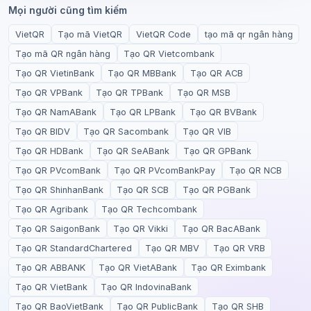
Mọi người cũng tìm kiếm
VietQR
Tạo mã VietQR
VietQR Code
tạo mã qr ngân hàng
Tạo mã QR ngân hàng
Tạo QR Vietcombank
Tạo QR VietinBank
Tạo QR MBBank
Tạo QR ACB
Tạo QR VPBank
Tạo QR TPBank
Tạo QR MSB
Tạo QR NamABank
Tạo QR LPBank
Tạo QR BVBank
Tạo QR BIDV
Tạo QR Sacombank
Tạo QR VIB
Tạo QR HDBank
Tạo QR SeABank
Tạo QR GPBank
Tạo QR PVcomBank
Tạo QR PVcomBankPay
Tạo QR NCB
Tạo QR ShinhanBank
Tạo QR SCB
Tạo QR PGBank
Tạo QR Agribank
Tạo QR Techcombank
Tạo QR SaigonBank
Tạo QR Vikki
Tạo QR BacABank
Tạo QR StandardChartered
Tạo QR MBV
Tạo QR VRB
Tạo QR ABBANK
Tạo QR VietABank
Tạo QR Eximbank
Tạo QR VietBank
Tạo QR IndovinaBank
Tạo QR BaoVietBank
Tạo QR PublicBank
Tạo QR SHB