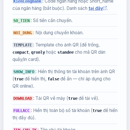
: Code ngân hàng hoặc Short_name
KienLongBank
của ngân hàng (bắt buộc). Danh sách
tại đây
.
: Số tiền cần chuyển.
SO_TIEN
: Nội dung chuyển khoản.
NOI_DUNG
: Template cho ảnh QR (để trống,
TEMPLATE
,
hoặc
cho mã QR dán
compact
qronly
standee
quầy/in card).
: Hiển thị thông tin tài khoản trên ảnh QR
SHOW_INFO
(
để hiển thị,
để ẩn — chỉ áp dụng cho
true
false
QR online).
: Tải QR về máy (
để tải về).
DOWNLOAD
true
: Hiển thị toàn bộ số tài khoản (
để hiển
FULLACC
true
thị đầy đủ).
: Tên chủ tài khoản.
TEN_CHU_TK