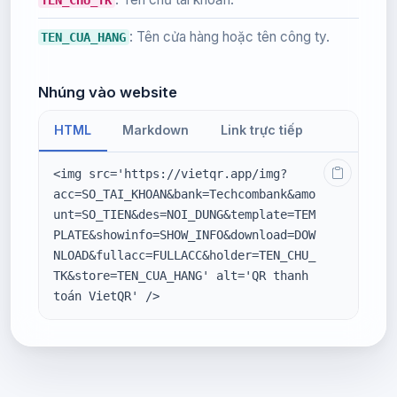
: Tên cửa hàng hoặc tên công ty.
TEN_CUA_HANG
Nhúng vào website
HTML
Markdown
Link trực tiếp
<img src='https://vietqr.app/img?
acc=SO_TAI_KHOAN&bank=Techcombank&amo
unt=SO_TIEN&des=NOI_DUNG&template=TEM
PLATE&showinfo=SHOW_INFO&download=DOW
NLOAD&fullacc=FULLACC&holder=TEN_CHU_
TK&store=TEN_CUA_HANG' alt='QR thanh 
toán VietQR' />