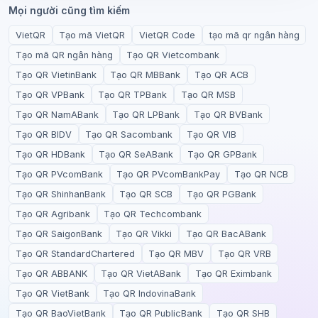
Mọi người cũng tìm kiếm
VietQR
Tạo mã VietQR
VietQR Code
tạo mã qr ngân hàng
Tạo mã QR ngân hàng
Tạo QR Vietcombank
Tạo QR VietinBank
Tạo QR MBBank
Tạo QR ACB
Tạo QR VPBank
Tạo QR TPBank
Tạo QR MSB
Tạo QR NamABank
Tạo QR LPBank
Tạo QR BVBank
Tạo QR BIDV
Tạo QR Sacombank
Tạo QR VIB
Tạo QR HDBank
Tạo QR SeABank
Tạo QR GPBank
Tạo QR PVcomBank
Tạo QR PVcomBankPay
Tạo QR NCB
Tạo QR ShinhanBank
Tạo QR SCB
Tạo QR PGBank
Tạo QR Agribank
Tạo QR Techcombank
Tạo QR SaigonBank
Tạo QR Vikki
Tạo QR BacABank
Tạo QR StandardChartered
Tạo QR MBV
Tạo QR VRB
Tạo QR ABBANK
Tạo QR VietABank
Tạo QR Eximbank
Tạo QR VietBank
Tạo QR IndovinaBank
Tạo QR BaoVietBank
Tạo QR PublicBank
Tạo QR SHB