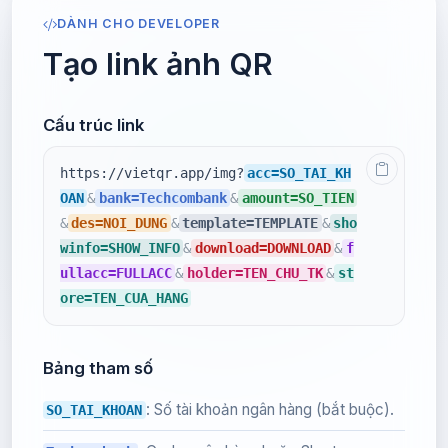
DÀNH CHO DEVELOPER
Tạo link ảnh QR
Cấu trúc link
https://vietqr.app/img?
acc=SO_TAI_KH
OAN
&
bank=Techcombank
&
amount=SO_TIEN
&
des=NOI_DUNG
&
template=TEMPLATE
&
sho
winfo=SHOW_INFO
&
download=DOWNLOAD
&
f
ullacc=FULLACC
&
holder=TEN_CHU_TK
&
st
ore=TEN_CUA_HANG
Bảng tham số
: Số tài khoản ngân hàng (bắt buộc).
SO_TAI_KHOAN