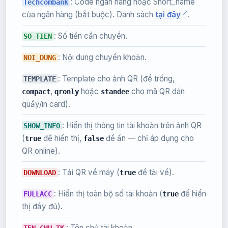
: Code ngân hàng hoặc Short_name
Techcombank
của ngân hàng (bắt buộc). Danh sách
tại đây
.
: Số tiền cần chuyển.
SO_TIEN
: Nội dung chuyển khoản.
NOI_DUNG
: Template cho ảnh QR (để trống,
TEMPLATE
,
hoặc
cho mã QR dán
compact
qronly
standee
quầy/in card).
: Hiển thị thông tin tài khoản trên ảnh QR
SHOW_INFO
(
để hiển thị,
để ẩn — chỉ áp dụng cho
true
false
QR online).
: Tải QR về máy (
để tải về).
DOWNLOAD
true
: Hiển thị toàn bộ số tài khoản (
để hiển
FULLACC
true
thị đầy đủ).
: Tên chủ tài khoản.
TEN_CHU_TK